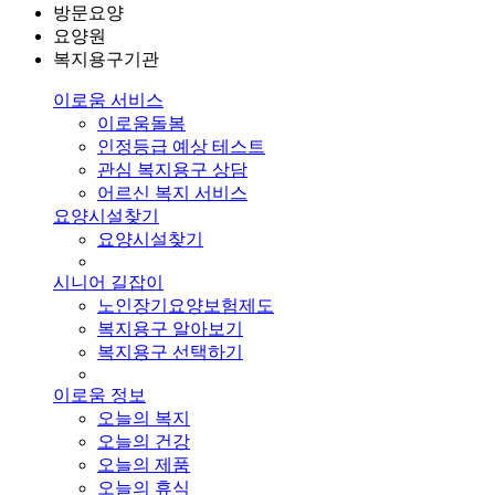
방문요양
요양원
복지용구기관
이로움 서비스
이로움돌봄
인정등급 예상 테스트
관심 복지용구 상담
어르신 복지 서비스
요양시설찾기
요양시설찾기
시니어 길잡이
노인장기요양보험제도
복지용구 알아보기
복지용구 선택하기
이로움 정보
오늘의 복지
오늘의 건강
오늘의 제품
오늘의 휴식