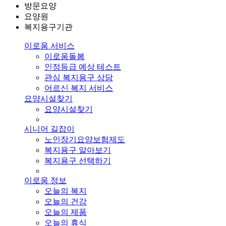
방문요양
요양원
복지용구기관
이로움 서비스
이로움돌봄
인정등급 예상 테스트
관심 복지용구 상담
어르신 복지 서비스
요양시설찾기
요양시설찾기
시니어 길잡이
노인장기요양보험제도
복지용구 알아보기
복지용구 선택하기
이로움 정보
오늘의 복지
오늘의 건강
오늘의 제품
오늘의 휴식