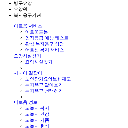
방문요양
요양원
복지용구기관
이로움 서비스
이로움돌봄
인정등급 예상 테스트
관심 복지용구 상담
어르신 복지 서비스
요양시설찾기
요양시설찾기
시니어 길잡이
노인장기요양보험제도
복지용구 알아보기
복지용구 선택하기
이로움 정보
오늘의 복지
오늘의 건강
오늘의 제품
오늘의 휴식