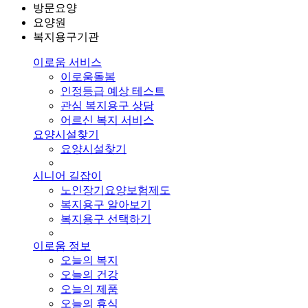
방문요양
요양원
복지용구기관
이로움 서비스
이로움돌봄
인정등급 예상 테스트
관심 복지용구 상담
어르신 복지 서비스
요양시설찾기
요양시설찾기
시니어 길잡이
노인장기요양보험제도
복지용구 알아보기
복지용구 선택하기
이로움 정보
오늘의 복지
오늘의 건강
오늘의 제품
오늘의 휴식