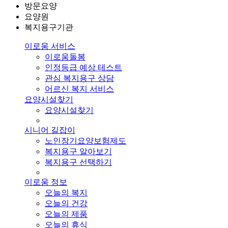
방문요양
요양원
복지용구기관
이로움 서비스
이로움돌봄
인정등급 예상 테스트
관심 복지용구 상담
어르신 복지 서비스
요양시설찾기
요양시설찾기
시니어 길잡이
노인장기요양보험제도
복지용구 알아보기
복지용구 선택하기
이로움 정보
오늘의 복지
오늘의 건강
오늘의 제품
오늘의 휴식