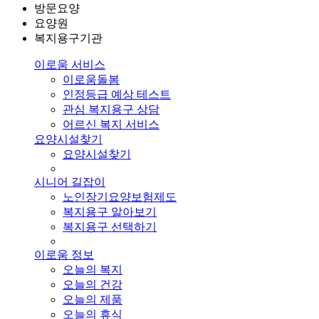
방문요양
요양원
복지용구기관
이로움 서비스
이로움돌봄
인정등급 예상 테스트
관심 복지용구 상담
어르신 복지 서비스
요양시설찾기
요양시설찾기
시니어 길잡이
노인장기요양보험제도
복지용구 알아보기
복지용구 선택하기
이로움 정보
오늘의 복지
오늘의 건강
오늘의 제품
오늘의 휴식