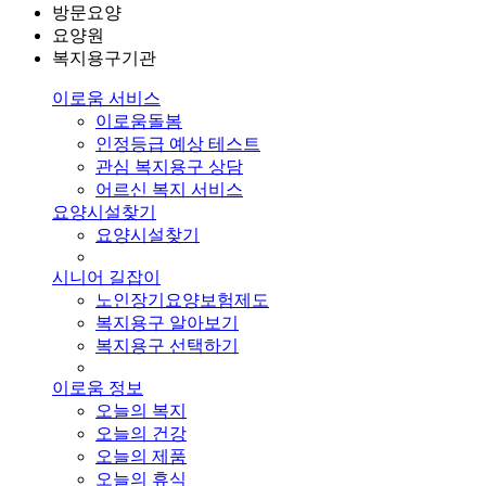
방문요양
요양원
복지용구기관
이로움 서비스
이로움돌봄
인정등급 예상 테스트
관심 복지용구 상담
어르신 복지 서비스
요양시설찾기
요양시설찾기
시니어 길잡이
노인장기요양보험제도
복지용구 알아보기
복지용구 선택하기
이로움 정보
오늘의 복지
오늘의 건강
오늘의 제품
오늘의 휴식