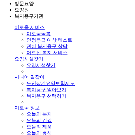
방문요양
요양원
복지용구기관
이로움 서비스
이로움돌봄
인정등급 예상 테스트
관심 복지용구 상담
어르신 복지 서비스
요양시설찾기
요양시설찾기
시니어 길잡이
노인장기요양보험제도
복지용구 알아보기
복지용구 선택하기
이로움 정보
오늘의 복지
오늘의 건강
오늘의 제품
오늘의 휴식