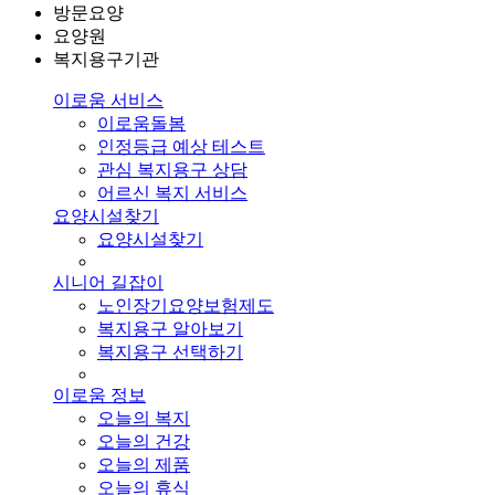
방문요양
요양원
복지용구기관
이로움 서비스
이로움돌봄
인정등급 예상 테스트
관심 복지용구 상담
어르신 복지 서비스
요양시설찾기
요양시설찾기
시니어 길잡이
노인장기요양보험제도
복지용구 알아보기
복지용구 선택하기
이로움 정보
오늘의 복지
오늘의 건강
오늘의 제품
오늘의 휴식