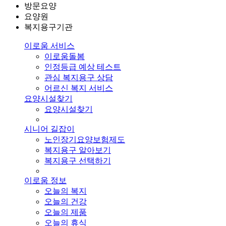
방문요양
요양원
복지용구기관
이로움 서비스
이로움돌봄
인정등급 예상 테스트
관심 복지용구 상담
어르신 복지 서비스
요양시설찾기
요양시설찾기
시니어 길잡이
노인장기요양보험제도
복지용구 알아보기
복지용구 선택하기
이로움 정보
오늘의 복지
오늘의 건강
오늘의 제품
오늘의 휴식