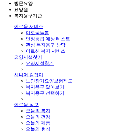
방문요양
요양원
복지용구기관
이로움 서비스
이로움돌봄
인정등급 예상 테스트
관심 복지용구 상담
어르신 복지 서비스
요양시설찾기
요양시설찾기
시니어 길잡이
노인장기요양보험제도
복지용구 알아보기
복지용구 선택하기
이로움 정보
오늘의 복지
오늘의 건강
오늘의 제품
오늘의 휴식