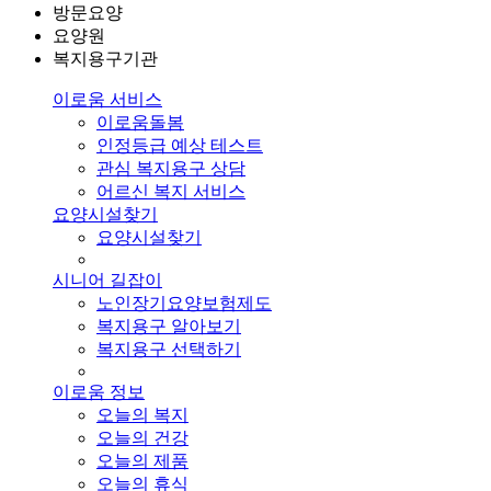
방문요양
요양원
복지용구기관
이로움 서비스
이로움돌봄
인정등급 예상 테스트
관심 복지용구 상담
어르신 복지 서비스
요양시설찾기
요양시설찾기
시니어 길잡이
노인장기요양보험제도
복지용구 알아보기
복지용구 선택하기
이로움 정보
오늘의 복지
오늘의 건강
오늘의 제품
오늘의 휴식