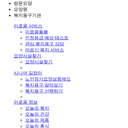
방문요양
요양원
복지용구기관
이로움 서비스
이로움돌봄
인정등급 예상 테스트
관심 복지용구 상담
어르신 복지 서비스
요양시설찾기
요양시설찾기
시니어 길잡이
노인장기요양보험제도
복지용구 알아보기
복지용구 선택하기
이로움 정보
오늘의 복지
오늘의 건강
오늘의 제품
오늘의 휴식