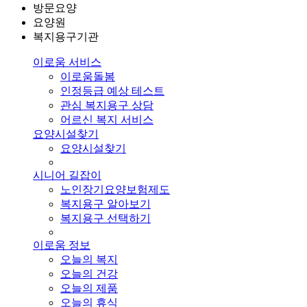
방문요양
요양원
복지용구기관
이로움 서비스
이로움돌봄
인정등급 예상 테스트
관심 복지용구 상담
어르신 복지 서비스
요양시설찾기
요양시설찾기
시니어 길잡이
노인장기요양보험제도
복지용구 알아보기
복지용구 선택하기
이로움 정보
오늘의 복지
오늘의 건강
오늘의 제품
오늘의 휴식