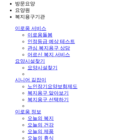
방문요양
요양원
복지용구기관
이로움 서비스
이로움돌봄
인정등급 예상 테스트
관심 복지용구 상담
어르신 복지 서비스
요양시설찾기
요양시설찾기
시니어 길잡이
노인장기요양보험제도
복지용구 알아보기
복지용구 선택하기
이로움 정보
오늘의 복지
오늘의 건강
오늘의 제품
오늘의 휴식