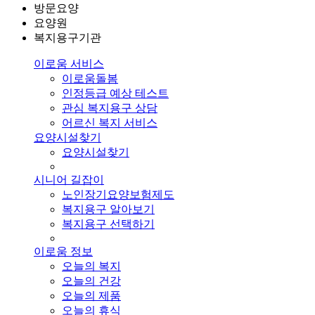
방문요양
요양원
복지용구기관
이로움 서비스
이로움돌봄
인정등급 예상 테스트
관심 복지용구 상담
어르신 복지 서비스
요양시설찾기
요양시설찾기
시니어 길잡이
노인장기요양보험제도
복지용구 알아보기
복지용구 선택하기
이로움 정보
오늘의 복지
오늘의 건강
오늘의 제품
오늘의 휴식