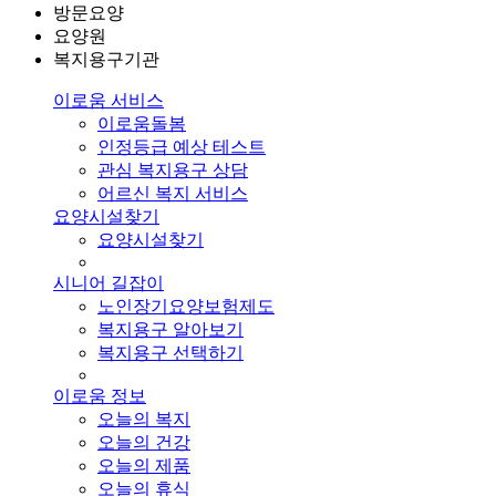
방문요양
요양원
복지용구기관
이로움 서비스
이로움돌봄
인정등급 예상 테스트
관심 복지용구 상담
어르신 복지 서비스
요양시설찾기
요양시설찾기
시니어 길잡이
노인장기요양보험제도
복지용구 알아보기
복지용구 선택하기
이로움 정보
오늘의 복지
오늘의 건강
오늘의 제품
오늘의 휴식