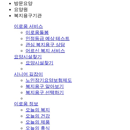
방문요양
요양원
복지용구기관
이로움 서비스
이로움돌봄
인정등급 예상 테스트
관심 복지용구 상담
어르신 복지 서비스
요양시설찾기
요양시설찾기
시니어 길잡이
노인장기요양보험제도
복지용구 알아보기
복지용구 선택하기
이로움 정보
오늘의 복지
오늘의 건강
오늘의 제품
오늘의 휴식