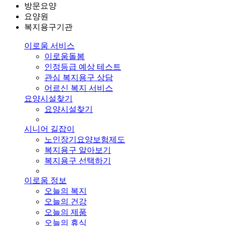
방문요양
요양원
복지용구기관
이로움 서비스
이로움돌봄
인정등급 예상 테스트
관심 복지용구 상담
어르신 복지 서비스
요양시설찾기
요양시설찾기
시니어 길잡이
노인장기요양보험제도
복지용구 알아보기
복지용구 선택하기
이로움 정보
오늘의 복지
오늘의 건강
오늘의 제품
오늘의 휴식