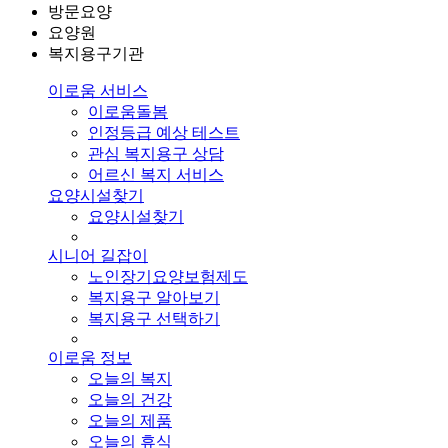
방문요양
요양원
복지용구기관
이로움 서비스
이로움돌봄
인정등급 예상 테스트
관심 복지용구 상담
어르신 복지 서비스
요양시설찾기
요양시설찾기
시니어 길잡이
노인장기요양보험제도
복지용구 알아보기
복지용구 선택하기
이로움 정보
오늘의 복지
오늘의 건강
오늘의 제품
오늘의 휴식