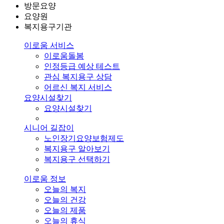
방문요양
요양원
복지용구기관
이로움 서비스
이로움돌봄
인정등급 예상 테스트
관심 복지용구 상담
어르신 복지 서비스
요양시설찾기
요양시설찾기
시니어 길잡이
노인장기요양보험제도
복지용구 알아보기
복지용구 선택하기
이로움 정보
오늘의 복지
오늘의 건강
오늘의 제품
오늘의 휴식