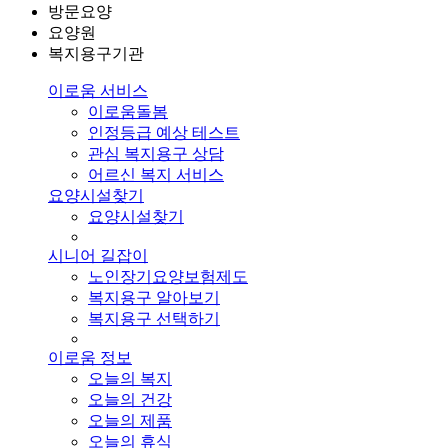
방문요양
요양원
복지용구기관
이로움 서비스
이로움돌봄
인정등급 예상 테스트
관심 복지용구 상담
어르신 복지 서비스
요양시설찾기
요양시설찾기
시니어 길잡이
노인장기요양보험제도
복지용구 알아보기
복지용구 선택하기
이로움 정보
오늘의 복지
오늘의 건강
오늘의 제품
오늘의 휴식