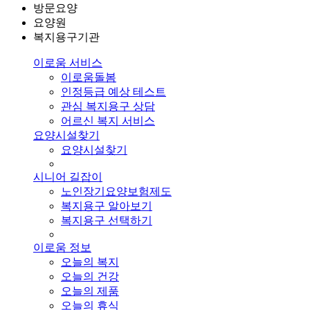
방문요양
요양원
복지용구기관
이로움 서비스
이로움돌봄
인정등급 예상 테스트
관심 복지용구 상담
어르신 복지 서비스
요양시설찾기
요양시설찾기
시니어 길잡이
노인장기요양보험제도
복지용구 알아보기
복지용구 선택하기
이로움 정보
오늘의 복지
오늘의 건강
오늘의 제품
오늘의 휴식