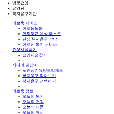
방문요양
요양원
복지용구기관
이로움 서비스
이로움돌봄
인정등급 예상 테스트
관심 복지용구 상담
어르신 복지 서비스
요양시설찾기
요양시설찾기
시니어 길잡이
노인장기요양보험제도
복지용구 알아보기
복지용구 선택하기
이로움 정보
오늘의 복지
오늘의 건강
오늘의 제품
오늘의 휴식