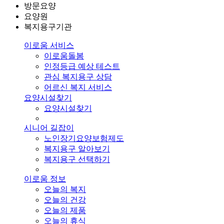
방문요양
요양원
복지용구기관
이로움 서비스
이로움돌봄
인정등급 예상 테스트
관심 복지용구 상담
어르신 복지 서비스
요양시설찾기
요양시설찾기
시니어 길잡이
노인장기요양보험제도
복지용구 알아보기
복지용구 선택하기
이로움 정보
오늘의 복지
오늘의 건강
오늘의 제품
오늘의 휴식