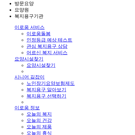
방문요양
요양원
복지용구기관
이로움 서비스
이로움돌봄
인정등급 예상 테스트
관심 복지용구 상담
어르신 복지 서비스
요양시설찾기
요양시설찾기
시니어 길잡이
노인장기요양보험제도
복지용구 알아보기
복지용구 선택하기
이로움 정보
오늘의 복지
오늘의 건강
오늘의 제품
오늘의 휴식