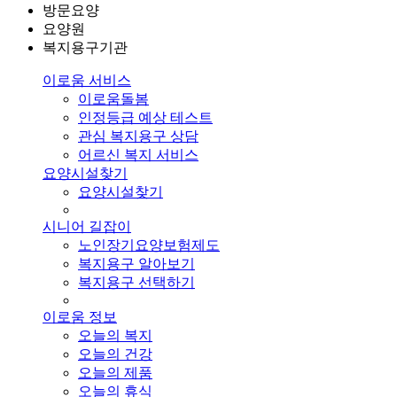
방문요양
요양원
복지용구기관
이로움 서비스
이로움돌봄
인정등급 예상 테스트
관심 복지용구 상담
어르신 복지 서비스
요양시설찾기
요양시설찾기
시니어 길잡이
노인장기요양보험제도
복지용구 알아보기
복지용구 선택하기
이로움 정보
오늘의 복지
오늘의 건강
오늘의 제품
오늘의 휴식