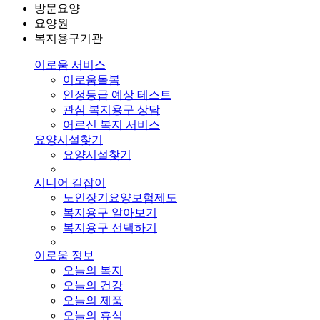
방문요양
요양원
복지용구기관
이로움 서비스
이로움돌봄
인정등급 예상 테스트
관심 복지용구 상담
어르신 복지 서비스
요양시설찾기
요양시설찾기
시니어 길잡이
노인장기요양보험제도
복지용구 알아보기
복지용구 선택하기
이로움 정보
오늘의 복지
오늘의 건강
오늘의 제품
오늘의 휴식