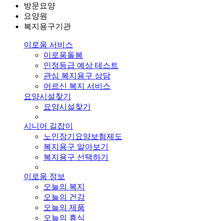
방문요양
요양원
복지용구기관
이로움 서비스
이로움돌봄
인정등급 예상 테스트
관심 복지용구 상담
어르신 복지 서비스
요양시설찾기
요양시설찾기
시니어 길잡이
노인장기요양보험제도
복지용구 알아보기
복지용구 선택하기
이로움 정보
오늘의 복지
오늘의 건강
오늘의 제품
오늘의 휴식