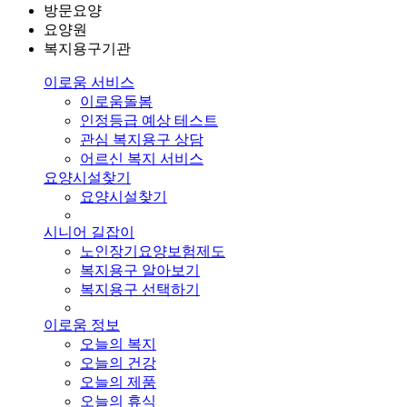
방문요양
요양원
복지용구기관
이로움 서비스
이로움돌봄
인정등급 예상 테스트
관심 복지용구 상담
어르신 복지 서비스
요양시설찾기
요양시설찾기
시니어 길잡이
노인장기요양보험제도
복지용구 알아보기
복지용구 선택하기
이로움 정보
오늘의 복지
오늘의 건강
오늘의 제품
오늘의 휴식