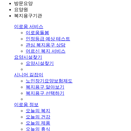
방문요양
요양원
복지용구기관
이로움 서비스
이로움돌봄
인정등급 예상 테스트
관심 복지용구 상담
어르신 복지 서비스
요양시설찾기
요양시설찾기
시니어 길잡이
노인장기요양보험제도
복지용구 알아보기
복지용구 선택하기
이로움 정보
오늘의 복지
오늘의 건강
오늘의 제품
오늘의 휴식