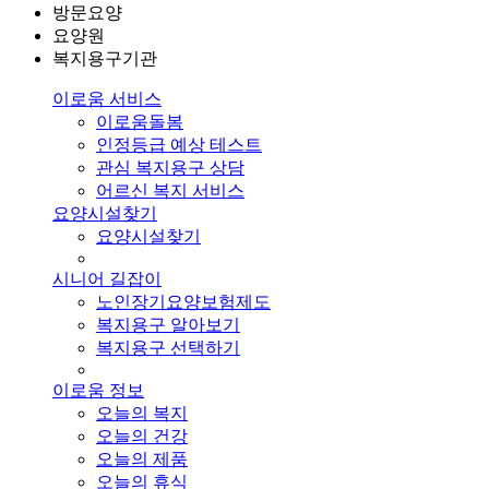
방문요양
요양원
복지용구기관
이로움 서비스
이로움돌봄
인정등급 예상 테스트
관심 복지용구 상담
어르신 복지 서비스
요양시설찾기
요양시설찾기
시니어 길잡이
노인장기요양보험제도
복지용구 알아보기
복지용구 선택하기
이로움 정보
오늘의 복지
오늘의 건강
오늘의 제품
오늘의 휴식