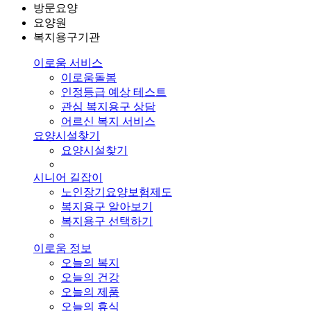
방문요양
요양원
복지용구기관
이로움 서비스
이로움돌봄
인정등급 예상 테스트
관심 복지용구 상담
어르신 복지 서비스
요양시설찾기
요양시설찾기
시니어 길잡이
노인장기요양보험제도
복지용구 알아보기
복지용구 선택하기
이로움 정보
오늘의 복지
오늘의 건강
오늘의 제품
오늘의 휴식