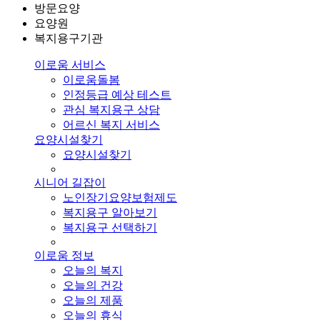
방문요양
요양원
복지용구기관
이로움 서비스
이로움돌봄
인정등급 예상 테스트
관심 복지용구 상담
어르신 복지 서비스
요양시설찾기
요양시설찾기
시니어 길잡이
노인장기요양보험제도
복지용구 알아보기
복지용구 선택하기
이로움 정보
오늘의 복지
오늘의 건강
오늘의 제품
오늘의 휴식