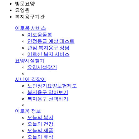
방문요양
요양원
복지용구기관
이로움 서비스
이로움돌봄
인정등급 예상 테스트
관심 복지용구 상담
어르신 복지 서비스
요양시설찾기
요양시설찾기
시니어 길잡이
노인장기요양보험제도
복지용구 알아보기
복지용구 선택하기
이로움 정보
오늘의 복지
오늘의 건강
오늘의 제품
오늘의 휴식