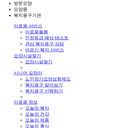
방문요양
요양원
복지용구기관
이로움 서비스
이로움돌봄
인정등급 예상 테스트
관심 복지용구 상담
어르신 복지 서비스
요양시설찾기
요양시설찾기
시니어 길잡이
노인장기요양보험제도
복지용구 알아보기
복지용구 선택하기
이로움 정보
오늘의 복지
오늘의 건강
오늘의 제품
오늘의 휴식