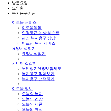
방문요양
요양원
복지용구기관
이로움 서비스
이로움돌봄
인정등급 예상 테스트
관심 복지용구 상담
어르신 복지 서비스
요양시설찾기
요양시설찾기
시니어 길잡이
노인장기요양보험제도
복지용구 알아보기
복지용구 선택하기
이로움 정보
오늘의 복지
오늘의 건강
오늘의 제품
오늘의 휴식