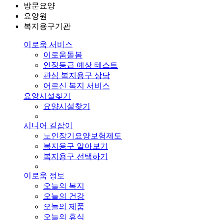
방문요양
요양원
복지용구기관
이로움 서비스
이로움돌봄
인정등급 예상 테스트
관심 복지용구 상담
어르신 복지 서비스
요양시설찾기
요양시설찾기
시니어 길잡이
노인장기요양보험제도
복지용구 알아보기
복지용구 선택하기
이로움 정보
오늘의 복지
오늘의 건강
오늘의 제품
오늘의 휴식