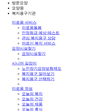
방문요양
요양원
복지용구기관
이로움 서비스
이로움돌봄
인정등급 예상 테스트
관심 복지용구 상담
어르신 복지 서비스
요양시설찾기
요양시설찾기
시니어 길잡이
노인장기요양보험제도
복지용구 알아보기
복지용구 선택하기
이로움 정보
오늘의 복지
오늘의 건강
오늘의 제품
오늘의 휴식