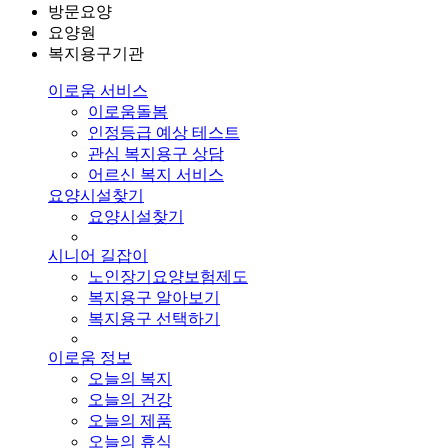
방문요양
요양원
복지용구기관
이로움 서비스
이로움돌봄
인정등급 예상 테스트
관심 복지용구 상담
어르신 복지 서비스
요양시설찾기
요양시설찾기
시니어 길잡이
노인장기요양보험제도
복지용구 알아보기
복지용구 선택하기
이로움 정보
오늘의 복지
오늘의 건강
오늘의 제품
오늘의 휴식