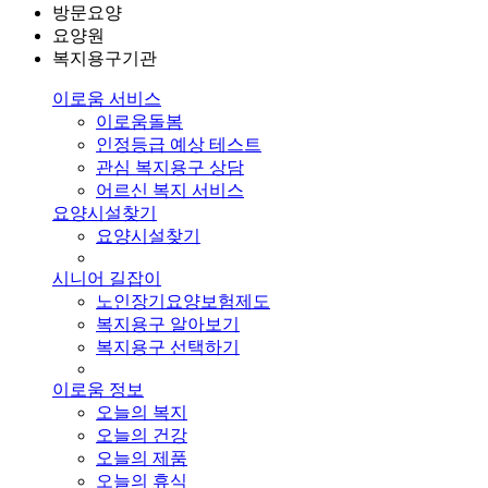
방문요양
요양원
복지용구기관
이로움 서비스
이로움돌봄
인정등급 예상 테스트
관심 복지용구 상담
어르신 복지 서비스
요양시설찾기
요양시설찾기
시니어 길잡이
노인장기요양보험제도
복지용구 알아보기
복지용구 선택하기
이로움 정보
오늘의 복지
오늘의 건강
오늘의 제품
오늘의 휴식