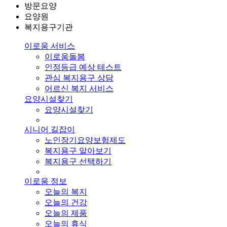
방문요양
요양원
복지용구기관
이로움 서비스
이로움돌봄
인정등급 예상 테스트
관심 복지용구 상담
어르신 복지 서비스
요양시설찾기
요양시설찾기
시니어 길잡이
노인장기요양보험제도
복지용구 알아보기
복지용구 선택하기
이로움 정보
오늘의 복지
오늘의 건강
오늘의 제품
오늘의 휴식