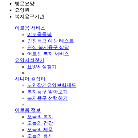
방문요양
요양원
복지용구기관
이로움 서비스
이로움돌봄
인정등급 예상 테스트
관심 복지용구 상담
어르신 복지 서비스
요양시설찾기
요양시설찾기
시니어 길잡이
노인장기요양보험제도
복지용구 알아보기
복지용구 선택하기
이로움 정보
오늘의 복지
오늘의 건강
오늘의 제품
오늘의 휴식