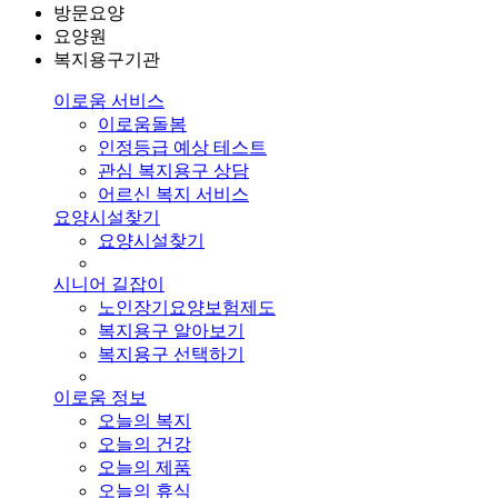
방문요양
요양원
복지용구기관
이로움 서비스
이로움돌봄
인정등급 예상 테스트
관심 복지용구 상담
어르신 복지 서비스
요양시설찾기
요양시설찾기
시니어 길잡이
노인장기요양보험제도
복지용구 알아보기
복지용구 선택하기
이로움 정보
오늘의 복지
오늘의 건강
오늘의 제품
오늘의 휴식