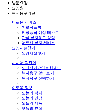
방문요양
요양원
복지용구기관
이로움 서비스
이로움돌봄
인정등급 예상 테스트
관심 복지용구 상담
어르신 복지 서비스
요양시설찾기
요양시설찾기
시니어 길잡이
노인장기요양보험제도
복지용구 알아보기
복지용구 선택하기
이로움 정보
오늘의 복지
오늘의 건강
오늘의 제품
오늘의 휴식