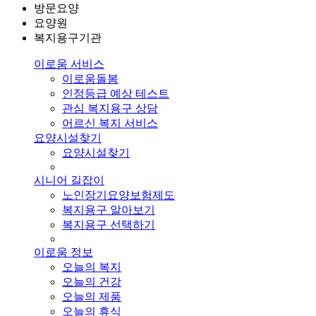
방문요양
요양원
복지용구기관
이로움 서비스
이로움돌봄
인정등급 예상 테스트
관심 복지용구 상담
어르신 복지 서비스
요양시설찾기
요양시설찾기
시니어 길잡이
노인장기요양보험제도
복지용구 알아보기
복지용구 선택하기
이로움 정보
오늘의 복지
오늘의 건강
오늘의 제품
오늘의 휴식