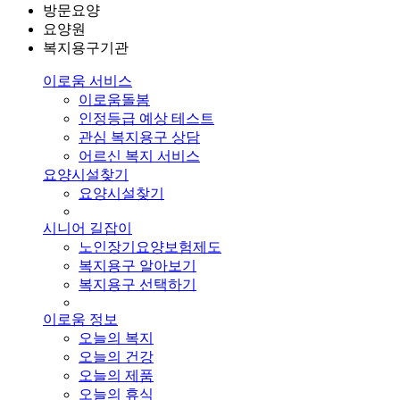
방문요양
요양원
복지용구기관
이로움 서비스
이로움돌봄
인정등급 예상 테스트
관심 복지용구 상담
어르신 복지 서비스
요양시설찾기
요양시설찾기
시니어 길잡이
노인장기요양보험제도
복지용구 알아보기
복지용구 선택하기
이로움 정보
오늘의 복지
오늘의 건강
오늘의 제품
오늘의 휴식