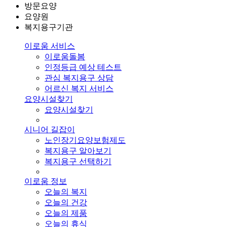
방문요양
요양원
복지용구기관
이로움 서비스
이로움돌봄
인정등급 예상 테스트
관심 복지용구 상담
어르신 복지 서비스
요양시설찾기
요양시설찾기
시니어 길잡이
노인장기요양보험제도
복지용구 알아보기
복지용구 선택하기
이로움 정보
오늘의 복지
오늘의 건강
오늘의 제품
오늘의 휴식