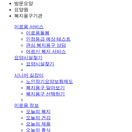
방문요양
요양원
복지용구기관
이로움 서비스
이로움돌봄
인정등급 예상 테스트
관심 복지용구 상담
어르신 복지 서비스
요양시설찾기
요양시설찾기
시니어 길잡이
노인장기요양보험제도
복지용구 알아보기
복지용구 선택하기
이로움 정보
오늘의 복지
오늘의 건강
오늘의 제품
오늘의 휴식