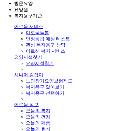
방문요양
요양원
복지용구기관
이로움 서비스
이로움돌봄
인정등급 예상 테스트
관심 복지용구 상담
어르신 복지 서비스
요양시설찾기
요양시설찾기
시니어 길잡이
노인장기요양보험제도
복지용구 알아보기
복지용구 선택하기
이로움 정보
오늘의 복지
오늘의 건강
오늘의 제품
오늘의 휴식